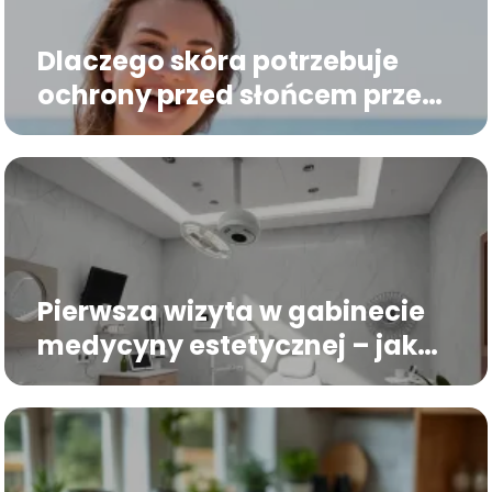
Dlaczego skóra potrzebuje
ochrony przed słońcem przez
cały rok – fakty i mity
Pierwsza wizyta w gabinecie
medycyny estetycznej – jak
się przygotować i o co
zapytać?