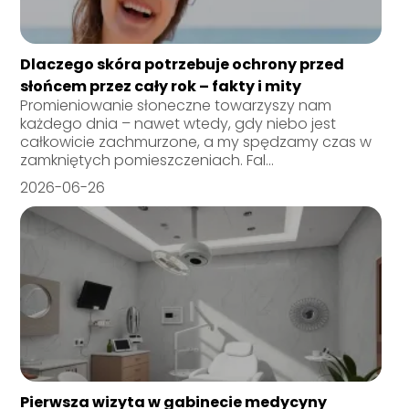
Dlaczego skóra potrzebuje ochrony przed
słońcem przez cały rok – fakty i mity
Promieniowanie słoneczne towarzyszy nam
każdego dnia – nawet wtedy, gdy niebo jest
całkowicie zachmurzone, a my spędzamy czas w
zamkniętych pomieszczeniach. Fal...
2026-06-26
Pierwsza wizyta w gabinecie medycyny