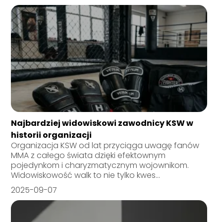
Najbardziej widowiskowi zawodnicy KSW w
historii organizacji
Organizacja KSW od lat przyciąga uwagę fanów
MMA z całego świata dzięki efektownym
pojedynkom i charyzmatycznym wojownikom.
Widowiskowość walk to nie tylko kwes...
2025-09-07