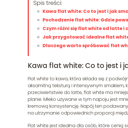
Spis treści:
Kawa flat white: Co to jest i jak sm
Pochodzenie flat white: Gdzie pow
Czym różni się flat white od latte 
Jak przygotować idealne flat whit
Dlaczego warto spróbować flat wh
Kawa flat white: Co to jest i
Flat white to kawa, która składa się z podwó
aksamitną teksturą i intensywnym smakiem, k
przeciwieństwie do latte, flat white ma mnie
planie. Mleko używane w tym napoju jest mnie
kremową konsystencję. Napój ten podawany je
na utrzymanie odpowiednich proporcji międ
Flat white jest idealna dla osób, które ceni