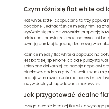
Czym różni się flat white od 
Flat white, latte i cappuccino to trzy popul
podobne. Jednak różnice między nimi są znac
wyróżnia się przede wszystkim proporcją kawy
mleka, co sprawia, że smak espresso jest bardz
czyni ją bardziej łagodną i kremową w smaku
Różnice między flat white a cappuccino do
jest bardziej spienione, co daje puszystą war
spienione delikatniej, co nadaje napojowi g
piankowe, podczas gdy flat white skupia się 
napojów ma swoje unikalne cechy i może by
indywidualnych upodobań smakowych.
Jak przygotować idealne fla
Przygotowanie idealnej flat white wymaga pe