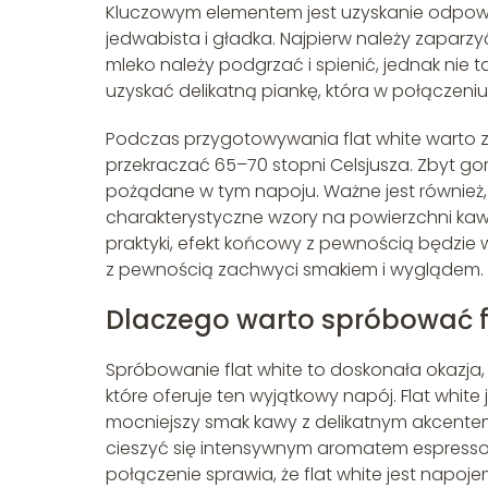
Kluczowym elementem jest uzyskanie odpowied
jedwabista i gładka. Najpierw należy zaparz
mleko należy podgrzać i spienić, jednak nie 
uzyskać delikatną piankę, która w połączeniu
Podczas przygotowywania flat white warto 
przekraczać 65–70 stopni Celsjusza. Zbyt g
pożądane w tym napoju. Ważne jest również, 
charakterystyczne wzory na powierzchni kaw
praktyki, efekt końcowy z pewnością będzie
z pewnością zachwyci smakiem i wyglądem.
Dlaczego warto spróbować f
Spróbowanie flat white to doskonała okazja,
które oferuje ten wyjątkowy napój. Flat whit
mocniejszy smak kawy z delikatnym akcentem 
cieszyć się intensywnym aromatem espresso, 
połączenie sprawia, że flat white jest napoj