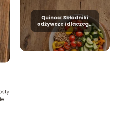
Quinoa: Składniki
odżywcze i dlaczego
warto ją spożywać
osty
ie