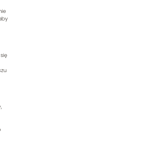
nie
 aby
się
szu
,
o