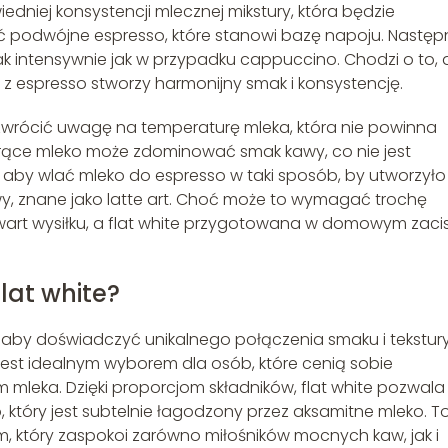
niej konsystencji mlecznej mikstury, która będzie
yć podwójne espresso, które stanowi bazę napoju. Następ
tak intensywnie jak w przypadku cappuccino. Chodzi o to,
 z espresso stworzy harmonijny smak i konsystencję.
zwrócić uwagę na temperaturę mleka, która nie powinna
orące mleko może zdominować smak kawy, co nie jest
aby wlać mleko do espresso w taki sposób, by utworzyło 
y, znane jako latte art. Choć może to wymagać trochę
 wart wysiłku, a flat white przygotowana w domowym zaci
lat white?
 aby doświadczyć unikalnego połączenia smaku i tekstury
e jest idealnym wyborem dla osób, które cenią sobie
mleka. Dzięki proporcjom składników, flat white pozwala
który jest subtelnie łagodzony przez aksamitne mleko. T
em, który zaspokoi zarówno miłośników mocnych kaw, jak i