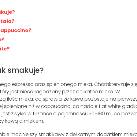
akuje?
stała?
i cappuccino?
e?
ite?
 jak smakuje?
jnego espresso oraz spienionego mleka. Charakteryzuje si
tóry jest nieco łagodzony przez delikatne mleko. W
jszą ilość mleka, co sprawia, że kawa pozostaje na pierws
j spienione niż w cappuccino, co nadaje flat white gładko
st zwykle w filiżance o pojemności 150–180 ml, co pozw
zy kawą a mlekiem.
ą sobie mocniejszy smak kawy z delikatnym dodatkiem mleka