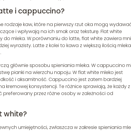
latte i cappuccino?
arne rodzaje kaw, które na pierwszy rzut oka mogą wydawać
zące i wpływają na ich smak oraz teksturę. Flat white
 do mleka. W porównaniu do latte, flat white zawiera mni
iej wyrazisty. Latte z kolei to kawa z większą ilością mleka
.
tyczą głównie sposobu spieniania mleka. W cappuccino m
stwę pianki na wierzchu napoju. W flat white mleko jest
ładkość i aksamitność. Cappuccino jest zatem bardziej
na kremowej konsystencji. Te różnice sprawiają, że każdy z
ć preferowany przez różne osoby w zależności od
t white?
wnych umiejętności, zwłaszcza w zakresie spieniania mle