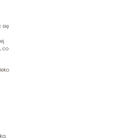
 się
ej
, co
leko
ka.