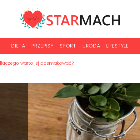
DIETA
PRZEPISY
SPORT
URODA
LIFESTYLE
 i dlaczego warto jej posmakować?