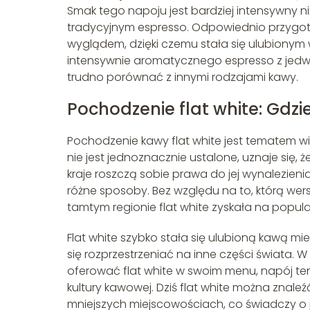
Smak tego napoju jest bardziej intensywny niż
tradycyjnym espresso. Odpowiednio przygoto
wyglądem, dzięki czemu stała się ulubionym
intensywnie aromatycznego espresso z jedw
trudno porównać z innymi rodzajami kawy.
Pochodzenie flat white: Gdz
Pochodzenie kawy flat white jest tematem wi
nie jest jednoznacznie ustalone, uznaje się, ż
kraje roszczą sobie prawa do jej wynalezieni
różne sposoby. Bez względu na to, którą wer
tamtym regionie flat white zyskała na popular
Flat white szybko stała się ulubioną kawą mie
się rozprzestrzeniać na inne części świata. W
oferować flat white w swoim menu, napój ten
kultury kawowej. Dziś flat white można znale
mniejszych miejscowościach, co świadczy o j