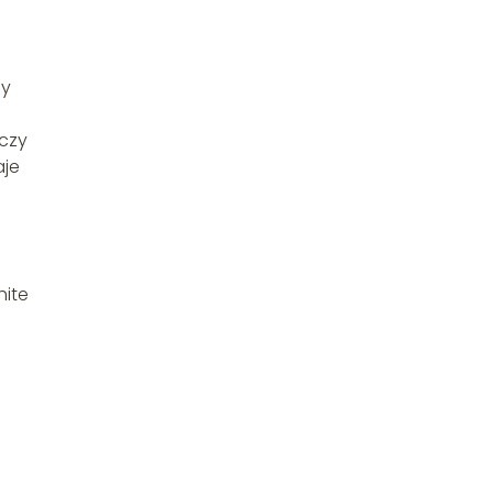
ny
 czy
aje
hite