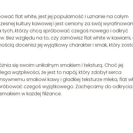
ać flat white, jest jej popularność i uznanie na całym
zesnej kultury kawowej i jest ceniony za swój wyrafinowa
la tych, którzy chcą spróbować czegoś nowego i odkryć
. Bez względu na to, czy zamówisz flat white w kawiarni,
ścią docenisz jej wyjątkowy charakter i smak, który zost
żnia się swoim unikalnym smakiem i teksturą. Choć jej
ega wątpliwości, że jest to napój, który zdobył serca
ensywnemu smakowi kawy i gładkiej teksturze mleka, flat w
 spróbować czegoś wyjątkowego. Zachęcamy do odkrycia
smakiem w każdej filiżance.