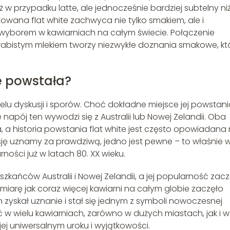
 w przypadku latte, ale jednocześnie bardziej subtelny ni
wana flat white zachwyca nie tylko smakiem, ale i
 wyborem w kawiarniach na całym świecie. Połączenie
abistym mlekiem tworzy niezwykłe doznania smakowe, kt
ie powstała?
elu dyskusji i sporów. Choć dokładne miejsce jej powstan
e napój ten wywodzi się z Australii lub Nowej Zelandii. Oba
a, a historia powstania flat white jest często opowiadana
sję uznamy za prawdziwą, jedno jest pewne – to właśnie 
ności już w latach 80. XX wieku.
szkańców Australii i Nowej Zelandii, a jej popularność zac
 miarę jak coraz więcej kawiarni na całym globie zaczęło
 zyskał uznanie i stał się jednym z symboli nowoczesnej
źć w wielu kawiarniach, zarówno w dużych miastach, jak i w
ej uniwersalnym uroku i wyjątkowości.