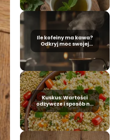
Ile kofeiny ma kawa?
Odkryj moc swojej
filiżanki
Kuskus: Wartości
odżywcze i sposób na
szybki posiłek