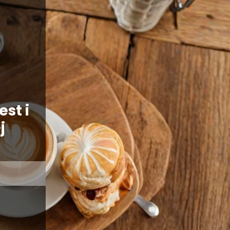
est i
j