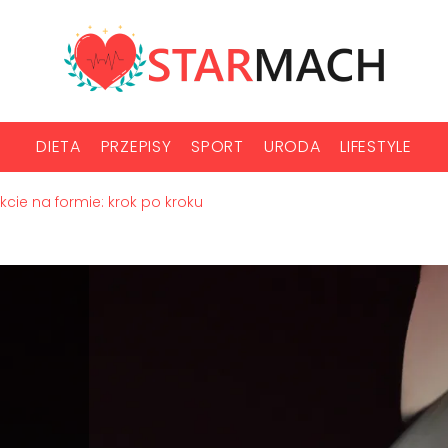
DIETA
PRZEPISY
SPORT
URODA
LIFESTYLE
cie na formie: krok po kroku