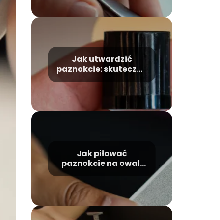
Jak utwardzić
paznokcie: skuteczne
metody i porady
Jak piłować
paznokcie na owal:
prosty poradnik krok
po kroku