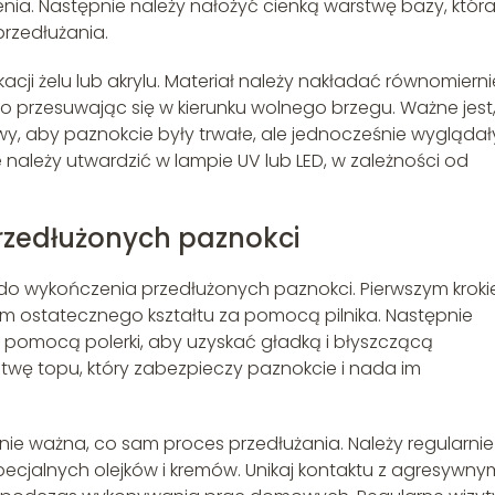
enia. Następnie należy nałożyć cienką warstwę bazy, któr
rzedłużania.
cji żelu lub akrylu. Materiał należy nakładać równomierni
 przesuwając się w kierunku wolnego brzegu. Ważne jest
 aby paznokcie były trwałe, ale jednocześnie wyglądał
e należy utwardzić w lampie UV lub LED, w zależności od
rzedłużonych paznokci
ć do wykończenia przedłużonych paznokci. Pierwszym krok
om ostatecznego kształtu za pomocą pilnika. Następnie
 pomocą polerki, aby uzyskać gładką i błyszczącą
twę topu, który zabezpieczy paznokcie i nada im
nie ważna, co sam proces przedłużania. Należy regularnie
ecjalnych olejków i kremów. Unikaj kontaktu z agresywny