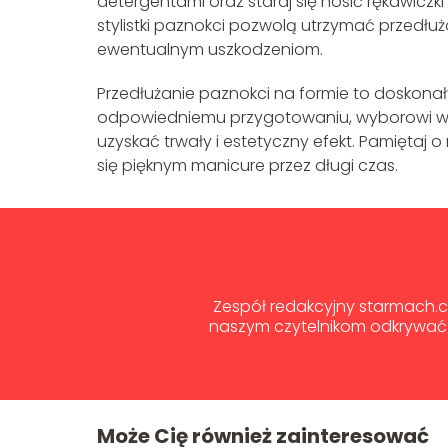
detergentami oraz staraj się nosić rękawic
stylistki paznokci pozwolą utrzymać przedł
ewentualnym uszkodzeniom.
Przedłużanie paznokci na formie to doskonały
odpowiedniemu przygotowaniu, wyborowi wyso
uzyskać trwały i estetyczny efekt. Pamiętaj o
się pięknym manicure przez długi czas.
Zespół redakcyjny starmach.co
naszym czytelnikom odkrywać 
Może Cię również zainteresować