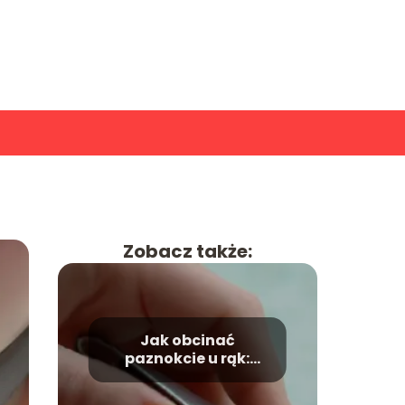
Zobacz także:
Jak obcinać
paznokcie u rąk:
praktyczny poradnik
krok po kroku