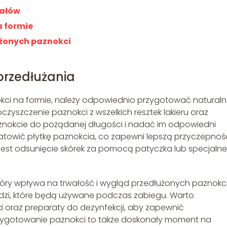
iałów
a formie
użonych paznokci
przedłużania
kci na formie, należy odpowiednio przygotować natural
czyszczenie paznokci z wszelkich resztek lakieru oraz
aznokcie do pożądanej długości i nadać im odpowiedni
 zmatowić płytkę paznokcia, co zapewni lepszą przyczepnoś
 jest odsunięcie skórek za pomocą patyczka lub specjaln
tóry wpływa na trwałość i wygląd przedłużonych paznokci
ędzi, które będą używane podczas zabiegu. Warto
rki oraz preparaty do dezynfekcji, aby zapewnić
rzygotowanie paznokci to także doskonały moment na