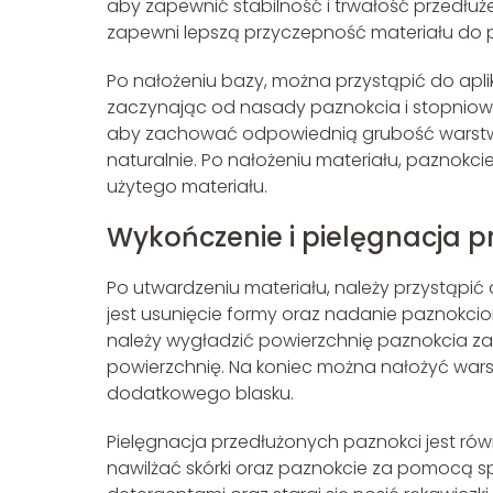
aby zapewnić stabilność i trwałość przedłuż
zapewni lepszą przyczepność materiału do p
Po nałożeniu bazy, można przystąpić do aplika
zaczynając od nasady paznokcia i stopniowo
aby zachować odpowiednią grubość warstwy,
naturalnie. Po nałożeniu materiału, paznokci
użytego materiału.
Wykończenie i pielęgnacja p
Po utwardzeniu materiału, należy przystąpi
jest usunięcie formy oraz nadanie paznokci
należy wygładzić powierzchnię paznokcia za
powierzchnię. Na koniec można nałożyć wars
dodatkowego blasku.
Pielęgnacja przedłużonych paznokci jest rów
nawilżać skórki oraz paznokcie za pomocą sp