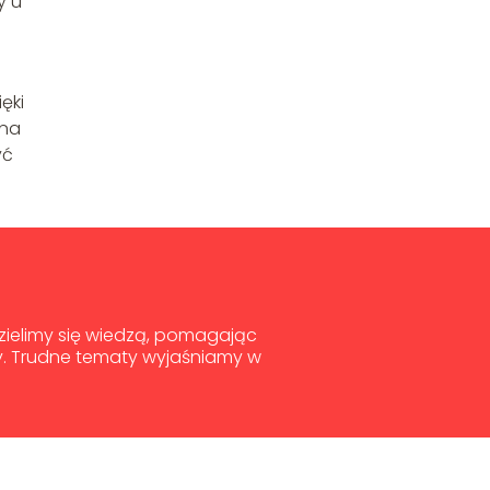
y u
ęki
żna
yć
dzielimy się wiedzą, pomagając
y. Trudne tematy wyjaśniamy w