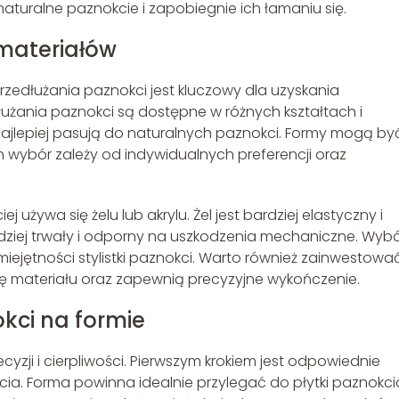
aturalne paznokcie i zapobiegnie ich łamaniu się.
materiałów
zedłużania paznokci jest kluczowy dla uzyskania
użania paznokci są dostępne w różnych kształtach i
najlepiej pasują do naturalnych paznokci. Formy mogą by
ch wybór zależy od indywidualnych preferencji oraz
 używa się żelu lub akrylu. Żel jest bardziej elastyczny i
bardziej trwały i odporny na uszkodzenia mechaniczne. Wyb
umiejętności stylistki paznokci. Warto również zainwestowa
ację materiału oraz zapewnią precyzyjne wykończenie.
kci na formie
zji i cierpliwości. Pierwszym krokiem jest odpowiednie
. Forma powinna idealnie przylegać do płytki paznokci