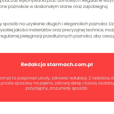
zki podczas wykonywania prac domowych. Regularne wizyt
użone paznokcie w doskonałym stanie oraz zapobiegną
 sposób na uzyskanie długich i eleganckich paznokci. Dzi
kiej jakości materiałów oraz precyzyjnej technice, mo
 regularnej pielęgnacji przedłużonych paznokci, aby ciesz
Redakcja starmach.com.pl
m.pl to pasjonaci urody, zdrowia i edukacji. Z radością 
proste sposoby na piękno, zdrową dietę i rozwój osobist
przystępny, zrozumiały sposób.