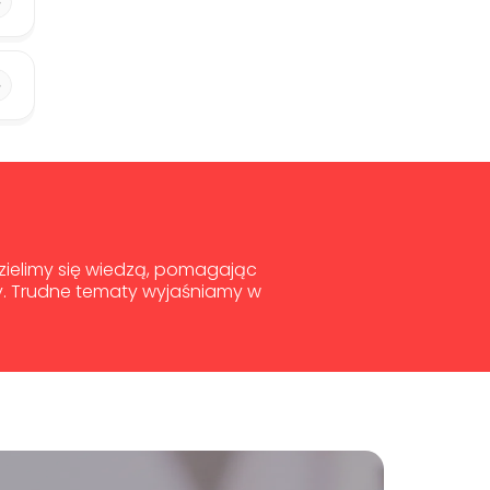
dzielimy się wiedzą, pomagając
y. Trudne tematy wyjaśniamy w