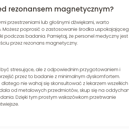
przed rezonansem magnetycznym?
ymi przestrzeniami lub głośnymi dźwiękami, warto
m. Możesz poprosić o zastosowanie środka uspokajające
yki podczas badania. Pamiętaj, że personel medyczny jest
ejściu przez rezonans magnetyczny.
 być stresujące, ale z odpowiednim przygotowaniem i
zejść przez to badanie z minimalnym dyskomfortem.
e, dlatego nie wahaj się skonsultować z lekarzem wszelkich
 dala od metalowych przedmiotów, skup się na oddychani
adania. Dzięki tym prostym wskazówkom przetrwanie
wiejsze.