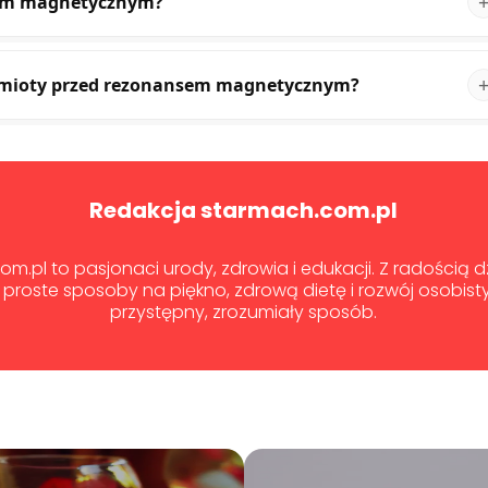
nsem magnetycznym?
dmioty przed rezonansem magnetycznym?
Redakcja starmach.com.pl
m.pl to pasjonaci urody, zdrowia i edukacji. Z radością 
proste sposoby na piękno, zdrową dietę i rozwój osobist
przystępny, zrozumiały sposób.