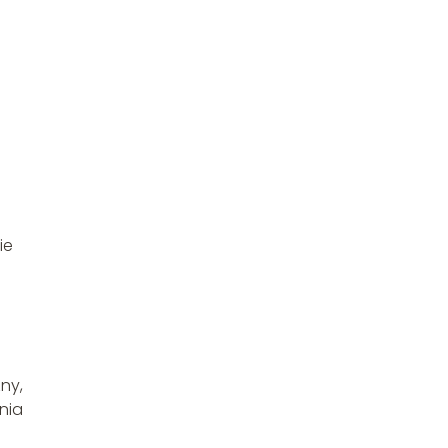
ie
ny,
nia