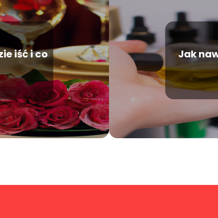
e iść i co
Jak naw