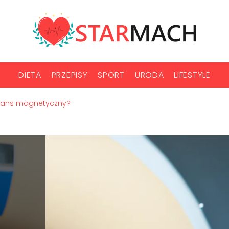
DIETA
PRZEPISY
SPORT
URODA
LIFESTYLE
onans magnetyczny?