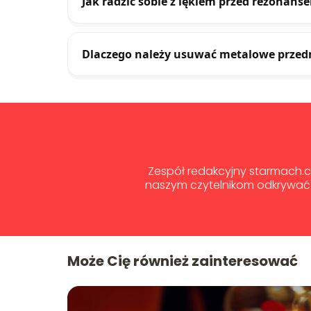
Jak radzić sobie z lękiem przed rezona
Dlaczego należy usuwać metalowe prze
Zespół redakcyjny starmach.co
naszym czytelnikom odkrywać 
Może Cię również zainteresować