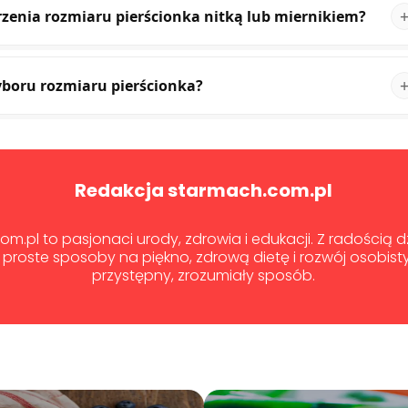
zenia rozmiaru pierścionka nitką lub miernikiem?
wyboru rozmiaru pierścionka?
Redakcja starmach.com.pl
m.pl to pasjonaci urody, zdrowia i edukacji. Z radością 
proste sposoby na piękno, zdrową dietę i rozwój osobist
przystępny, zrozumiały sposób.