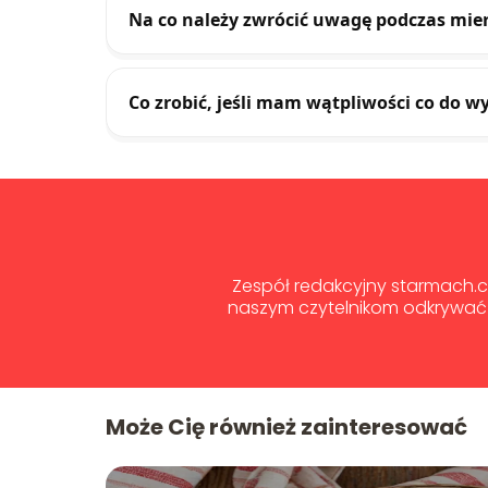
Na co należy zwrócić uwagę podczas mier
Co zrobić, jeśli mam wątpliwości co do 
Zespół redakcyjny starmach.co
naszym czytelnikom odkrywać 
Może Cię również zainteresować