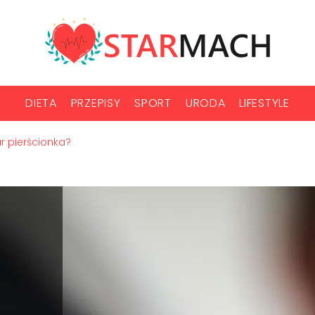
DIETA
PRZEPISY
SPORT
URODA
LIFESTYLE
r pierścionka?