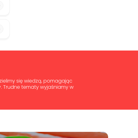
dzielimy się wiedzą, pomagając
y. Trudne tematy wyjaśniamy w