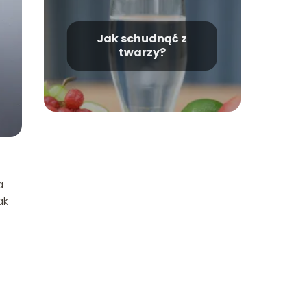
Jak schudnąć z
twarzy?
a
ak