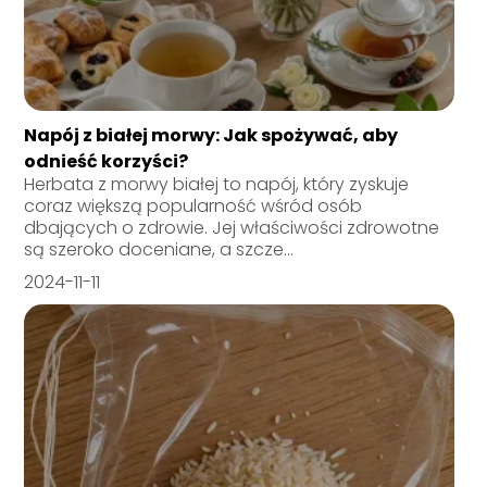
Napój z białej morwy: Jak spożywać, aby
odnieść korzyści?
Herbata z morwy białej to napój, który zyskuje
coraz większą popularność wśród osób
dbających o zdrowie. Jej właściwości zdrowotne
są szeroko doceniane, a szcze...
2024-11-11