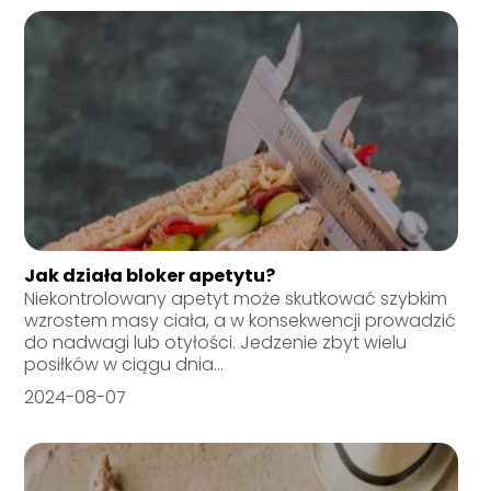
Jak działa bloker apetytu?
Niekontrolowany apetyt może skutkować szybkim
wzrostem masy ciała, a w konsekwencji prowadzić
do nadwagi lub otyłości. Jedzenie zbyt wielu
posiłków w ciągu dnia...
2024-08-07